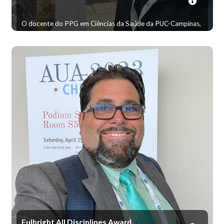
O docente do PPG em Ciências da Saúde da PUC-Campinas,
Prof. Dr. André Luiz Monezi Andrade, representou a
Universidade no 34º Congresso Europeu de Psiquiatria, com
a apresentação de seu trabalho. O evento, que ocorreu
entre 28 e 31 de março, foi realizado em Praga, República
Tcheca, com o tema “Saúde Mental: Melhorando o Cuidado
e Expandindo Horizontes”.
Fulbright All Disciplines Award