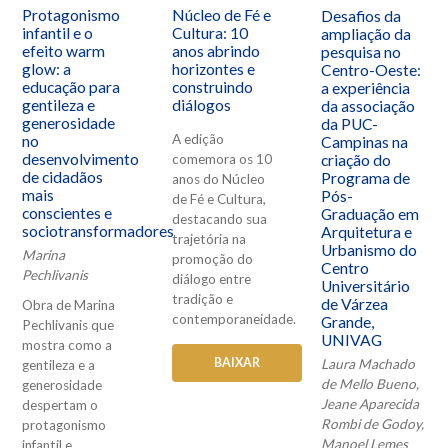
Núcleo de Fé e
Protagonismo
Desafios da
Cultura: 10
infantil e o
ampliação da
anos abrindo
efeito warm
pesquisa no
horizontes e
glow: a
Centro-Oeste:
construindo
educação para
a experiência
diálogos
gentileza e
da associação
generosidade
da PUC-
A edição
no
Campinas na
desenvolvimento
criação do
comemora os 10
de cidadãos
Programa de
anos do Núcleo
mais
Pós-
de Fé e Cultura,
conscientes e
Graduação em
destacando sua
sociotransformadores
Arquitetura e
trajetória na
Urbanismo do
Marina
promoção do
Centro
Pechlivanis
diálogo entre
Universitário
tradição e
de Várzea
Obra de Marina
contemporaneidade.
Grande,
Pechlivanis que
UNIVAG
mostra como a
BAIXAR
Laura Machado
gentileza e a
de Mello Bueno,
generosidade
Jeane Aparecida
despertam o
Rombi de Godoy,
protagonismo
Manoel Lemes
infantil e