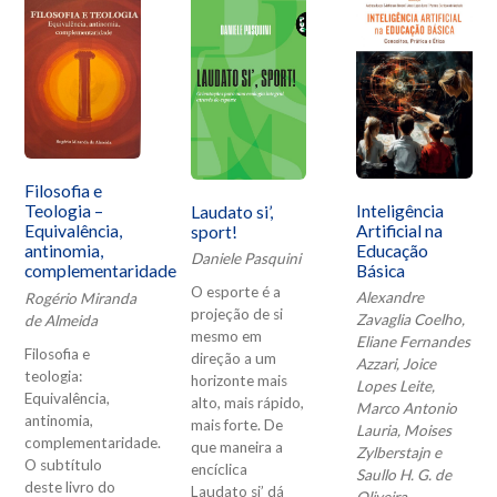
Filosofia e
Inteligência
Teologia –
Laudato si’,
Artificial na
Equivalência,
sport!
Educação
antinomia,
Daniele Pasquini
Básica
complementaridade
O esporte é a
Alexandre
Rogério Miranda
projeção de si
Zavaglia Coelho,
de Almeida
mesmo em
Eliane Fernandes
Filosofia e
direção a um
Azzari, Joice
teologia:
horizonte mais
Lopes Leite,
Equivalência,
alto, mais rápido,
Marco Antonio
antinomia,
mais forte. De
Lauria, Moises
complementaridade.
que maneira a
Zylberstajn e
O subtítulo
encíclica
Saullo H. G. de
deste livro do
Laudato si’ dá