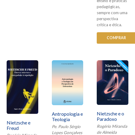
ensino e práticas
pedagógicas,
sempre com uma
perspectiva
crítica e ética.
COMPRAR
Nietzsche e o
Antropologia e
Paradoxo
Teologia
Nietzsche e
Rogério Miranda
Pe. Paulo Sérgio
Freud
de Almeida
Lopes Gonçalves