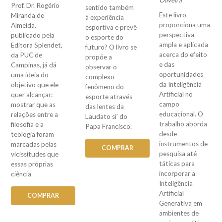
Oliveira
Prof. Dr. Rogério
sentido também
Este livro
Miranda de
à experiência
proporciona uma
Almeida,
esportiva e prevê
perspectiva
publicado pela
o esporte do
ampla e aplicada
Editora Splendet,
futuro? O livro se
acerca do efeito
da PUC de
propõe a
e das
Campinas, já dá
observar o
oportunidades
uma ideia do
complexo
da Inteligência
objetivo que ele
fenômeno do
Artificial no
quer alcançar:
esporte através
campo
mostrar que as
das lentes da
educacional. O
relações entre a
Laudato si’ do
trabalho aborda
filosofia e a
Papa Francisco.
desde
teologia foram
instrumentos de
marcadas pelas
COMPRAR
pesquisa até
vicissitudes que
táticas para
essas próprias
incorporar a
ciência
Inteligência
Artificial
COMPRAR
Generativa em
ambientes de