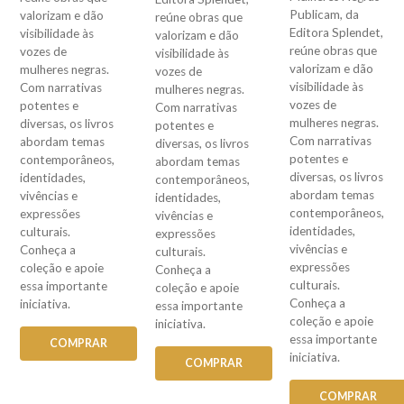
Publicam, da
valorizam e dão
reúne obras que
Editora Splendet,
visibilidade às
valorizam e dão
reúne obras que
vozes de
visibilidade às
valorizam e dão
mulheres negras.
vozes de
visibilidade às
Com narrativas
mulheres negras.
vozes de
potentes e
Com narrativas
mulheres negras.
diversas, os livros
potentes e
Com narrativas
abordam temas
diversas, os livros
potentes e
contemporâneos,
abordam temas
diversas, os livros
identidades,
contemporâneos,
abordam temas
vivências e
identidades,
contemporâneos,
expressões
vivências e
identidades,
culturais.
expressões
vivências e
Conheça a
culturais.
expressões
coleção e apoie
Conheça a
culturais.
essa importante
coleção e apoie
Conheça a
iniciativa.
essa importante
coleção e apoie
iniciativa.
essa importante
COMPRAR
iniciativa.
COMPRAR
COMPRAR