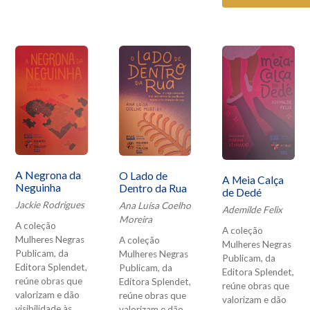
A Negrona da
O Lado de
A Meia Calça
Neguinha
Dentro da Rua
de Dedé
Jackie Rodrigues
Ana Luísa Coelho
Ademilde Felix
Moreira
A coleção
A coleção
Mulheres Negras
A coleção
Mulheres Negras
Publicam, da
Mulheres Negras
Publicam, da
Editora Splendet,
Publicam, da
Editora Splendet,
reúne obras que
Editora Splendet,
reúne obras que
valorizam e dão
reúne obras que
valorizam e dão
visibilidade às
valorizam e dão