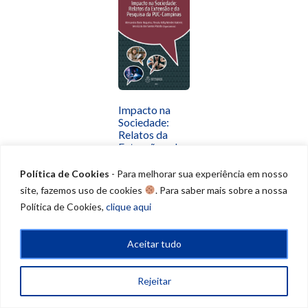
Impacto na
Sociedade:
Relatos da
Extensão e da
Pesquisa da
PUC-
Política de Cookies
- Para melhorar sua experiência em nosso
Campinas
site, fazemos uso de cookies
. Para saber mais sobre a nossa
Política de Cookies,
clique aqui
A PUC-Campinas
comemorou, em
2023, uma
Aceitar tudo
trajetória de 82
anos de
excelência no
Rejeitar
Ensino, na
Pesquisa e na