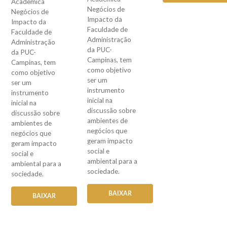
Acadêmica
Negócios de
Negócios de
Impacto da
Impacto da
Faculdade de
Faculdade de
Administração
Administração
da PUC-
da PUC-
Campinas, tem
Campinas, tem
como objetivo
como objetivo
ser um
ser um
instrumento
instrumento
inicial na
inicial na
discussão sobre
discussão sobre
ambientes de
ambientes de
negócios que
negócios que
geram impacto
geram impacto
social e
social e
ambiental para a
ambiental para a
sociedade.
sociedade.
BAIXAR
BAIXAR