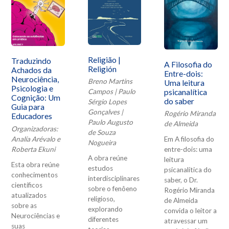
Religião |
Traduzindo
A Filosofia do
Religión
Achados da
Entre-dois:
Neurociência,
Breno Martins
Uma leitura
Psicologia e
psicanalítica
Campos | Paulo
Cognição: Um
do saber
Sérgio Lopes
Guia para
Gonçalves |
Rogério Miranda
Educadores
Paulo Augusto
de Almeida
Organizadoras:
de Souza
Analía Arévalo e
Em A filosofia do
Nogueira
Roberta Ekuni
entre-dois: uma
A obra reúne
leitura
Esta obra reúne
estudos
psicanalítica do
conhecimentos
interdisciplinares
saber, o Dr.
científicos
sobre o fenôeno
Rogério Miranda
atualizados
religioso,
de Almeida
sobre as
explorando
convida o leitor a
Neurociências e
diferentes
atravessar um
suas