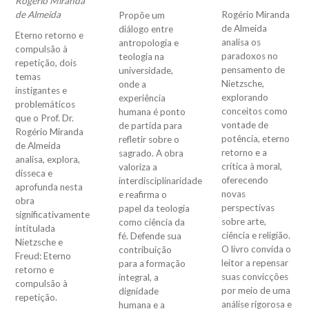
Rogério Miranda
Rogério Miranda
de Almeida
Propõe um
de Almeida
diálogo entre
Eterno retorno e
analisa os
antropologia e
compulsão à
paradoxos no
teologia na
repetição, dois
pensamento de
universidade,
temas
Nietzsche,
onde a
instigantes e
explorando
experiência
problemáticos
conceitos como
humana é ponto
que o Prof. Dr.
vontade de
de partida para
Rogério Miranda
potência, eterno
refletir sobre o
de Almeida
retorno e a
sagrado. A obra
analisa, explora,
crítica à moral,
valoriza a
disseca e
oferecendo
interdisciplinaridade
aprofunda nesta
novas
e reafirma o
obra
perspectivas
papel da teologia
significativamente
sobre arte,
como ciência da
intitulada
ciência e religião.
fé. Defende sua
Nietzsche e
O livro convida o
contribuição
Freud: Eterno
leitor a repensar
para a formação
retorno e
suas convicções
integral, a
compulsão à
por meio de uma
dignidade
repetição.
análise rigorosa e
humana e a