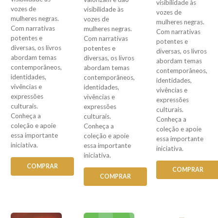
visibilidade às
vozes de
visibilidade às
vozes de
mulheres negras.
vozes de
mulheres negras.
Com narrativas
mulheres negras.
Com narrativas
potentes e
Com narrativas
potentes e
diversas, os livros
potentes e
diversas, os livros
abordam temas
diversas, os livros
abordam temas
contemporâneos,
abordam temas
contemporâneos,
identidades,
contemporâneos,
identidades,
vivências e
identidades,
vivências e
expressões
vivências e
expressões
culturais.
expressões
culturais.
Conheça a
culturais.
Conheça a
coleção e apoie
Conheça a
coleção e apoie
essa importante
coleção e apoie
essa importante
iniciativa.
essa importante
iniciativa.
iniciativa.
COMPRAR
COMPRAR
COMPRAR