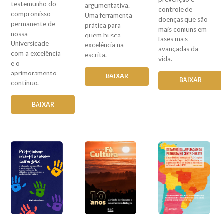
testemunho do
argumentativa.
controle de
compromisso
Uma ferramenta
doenças que são
permanente de
prática para
mais comuns em
nossa
quem busca
fases mais
Universidade
excelência na
avançadas da
com a excelência
escrita.
vida.
e o
aprimoramento
BAIXAR
BAIXAR
contínuo.
BAIXAR