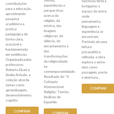
teorias,
território fértil e
contribuições
experiências e
instigante: o
para a educação,
perspectivas
espaço do entre,
aproximando
acerca da
onde
pesquisa
religião, da
pensamento,
acadêmica e
mística, das
linguagem e
prática
imagens
experiência se
pedagógica de
religiosas, do
encontram.
forma clara,
silêncio, do
Partindo de uma
acessível e
encantamento e
leitura
fundamentada
das
psicanalítica
em evidências.
transformações
refinada, a obra
Organizada pelas
da religiosidade
explora o entre-
professoras
na
dois como
Roberta Ekuni e
contemporaneidade.
passagem, ponte
Analía Arévalo, a
Resultado do “II
e abertura...
coleção aborda
Colóquio
temas como
Internacional
COMPRAR
aprendizagem,
Religião: Teorias,
desenvolvimento
Análises de
cognitiv
Experiên
COMPRAR
COMPRAR