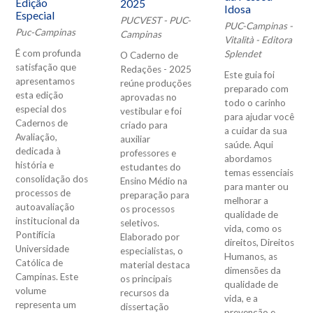
Edição
2025
Idosa
Especial
PUCVEST - PUC-
PUC-Campinas -
Puc-Campinas
Campinas
Vitalità - Editora
É com profunda
Splendet
O Caderno de
satisfação que
Redações - 2025
Este guia foi
apresentamos
reúne produções
preparado com
esta edição
aprovadas no
todo o carinho
especial dos
vestibular e foi
para ajudar você
Cadernos de
criado para
a cuidar da sua
Avaliação,
auxiliar
saúde. Aqui
dedicada à
professores e
abordamos
história e
estudantes do
temas essenciais
consolidação dos
Ensino Médio na
para manter ou
processos de
preparação para
melhorar a
autoavaliação
os processos
qualidade de
institucional da
seletivos.
vida, como os
Pontifícia
Elaborado por
direitos, Direitos
Universidade
especialistas, o
Humanos, as
Católica de
material destaca
dimensões da
Campinas. Este
os principais
qualidade de
volume
recursos da
vida, e a
representa um
dissertação
prevenção e