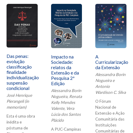
Das penas:
Impacto na
A
evolução
Sociedade:
Curricularização
classificação
relatos da
da Extensão
finalidade
Extensão e da
Alessandra Borin
individualização
Pesquisa 2ª
Nogueira e
suspensão
Edição
Antonio
condicional
Alessandra Borin
Wardison C. Silva
José Henrique
Nogueira, Renata
O Fórum
Pierangeli (in
Kelly Mendes
Nacional de
memoriam)
Valente, Vera
Extensão e Ação
Lúcia dos Santos
Esta é uma obra
Comunitária das
Plácido
inédita e
Instituições
póstuma de
A PUC-Campinas
Comunitárias de