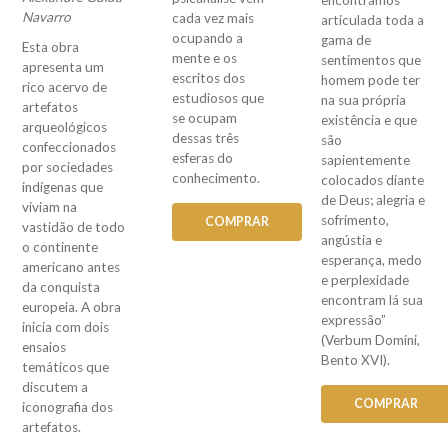
Navarro
cada vez mais
articulada toda a
ocupando a
gama de
Esta obra
mente e os
sentimentos que
apresenta um
escritos dos
homem pode ter
rico acervo de
estudiosos que
na sua própria
artefatos
se ocupam
existência e que
arqueológicos
dessas três
são
confeccionados
esferas do
sapientemente
por sociedades
conhecimento.
colocados diante
indígenas que
de Deus; alegria e
viviam na
sofrimento,
COMPRAR
vastidão de todo
angústia e
o continente
esperança, medo
americano antes
e perplexidade
da conquista
encontram lá sua
europeia. A obra
expressão”
inicia com dois
(Verbum Domini,
ensaios
Bento XVI).
temáticos que
discutem a
COMPRAR
iconografia dos
artefatos.