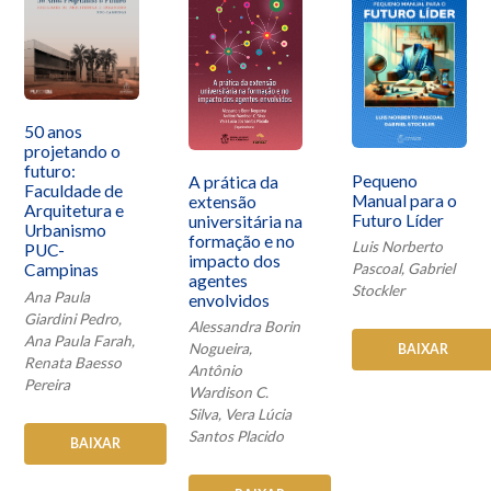
50 anos
projetando o
futuro:
Pequeno
A prática da
Faculdade de
Manual para o
extensão
Arquitetura e
Futuro Líder
universitária na
Urbanismo
formação e no
Luis Norberto
PUC-
impacto dos
Pascoal, Gabriel
Campinas
agentes
Stockler
Ana Paula
envolvidos
Giardini Pedro,
Alessandra Borin
Ana Paula Farah,
Nogueira,
BAIXAR
Renata Baesso
Antônio
Pereira
Wardison C.
Silva, Vera Lúcia
Santos Placido
BAIXAR