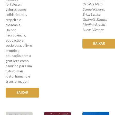
da Silva Neto,
fortalecem
Daniel Ribeiro,
valores como
Érica Lemos
solidariedade,
Gulinelli, Sandra
respeito e
Medina Benini,
cidadania.
Lucas Vicente
Unindo
neurociência,
educação e
BAIXAR
sociologia, o livro
propõe a
educação para a
gentileza como
caminho para um
futuro mais
justo, humano e
transformador.
BAIXAR