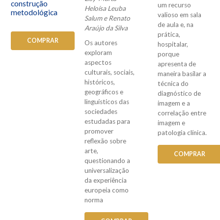
construção
um recurso
Heloísa Leuba
metodológica
valioso em sala
Salum e Renato
de aula e, na
Araújo da Silva
prática,
COMPRAR
Os autores
hospitalar,
exploram
porque
aspectos
apresenta de
culturais, sociais,
maneira basilar a
históricos,
técnica do
geográficos e
diagnóstico de
linguísticos das
imagem e a
sociedades
correlação entre
estudadas para
imagem e
promover
patologia clínica.
reflexão sobre
arte,
COMPRAR
questionando a
universalização
da experiência
europeia como
norma