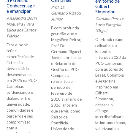
Campinas
a Extensão:
em torno de
Conhecer, agir
Gilbert
Prof. Dr.
e emancipar
Simondon
Germano Rigacci
Alessandra Borin
Carolina Peres e
Júnior
Nogueira | Vera
Luisa Paraguai
É com profunda
Lúcia dos Santos
(Orgs.)
gratidão que o
Plácido
O e-book reúne
Magnífico Reitor,
Este e-book
reflexões do
Prof. Dr.
reúne
Encontro
Germano Rigacci
experiências de
Interpós 2023 da
Júnior, apresenta
Extensão
PUC-Campinas,
o Relatório de
Universitária
com autores do
Gestão da PUC-
desenvolvidas
Brasil, Colômbia
Campinas,
em 2025 na PUC-
e Argentina.
referente ao
Campinas,
Inspirado em
período de
evidenciando o
Gilbert
fevereiro de
diálogo entre
Simondon,
2018 a janeiro de
universidade,
destaca o
2026, anos em
comunidades e
diálogo
que serviu como
parceiros e seu
interdisciplinar e
Reitor da
compromisso
latino-americano,
Pontifícia
com a
valorizando a
Universidade