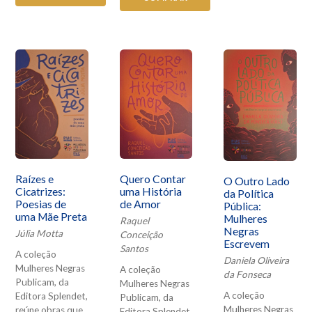
Quero Contar
Raízes e
O Outro Lado
uma História
Cicatrizes:
da Política
de Amor
Poesias de
Pública:
uma Mãe Preta
Mulheres
Raquel
Negras
Júlia Motta
Conceição
Escrevem
Santos
A coleção
Daniela Oliveira
Mulheres Negras
A coleção
da Fonseca
Publicam, da
Mulheres Negras
A coleção
Editora Splendet,
Publicam, da
Mulheres Negras
reúne obras que
Editora Splendet,