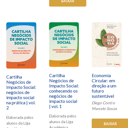
BAIXAR
Cartilha
Economia
Cartilha
Negócios de
Circular: em
Negócios de
Impacto Social:
direção a um
Impacto Social:
conhecendo os
futuro
negócios de
negócios de
sustentável
impacto social
impacto social
na prática | vol.
Diego Conti e
| vol. 1
2
Marcelo Souza
Elaborada pelos
Elaborada pelos
alunos da Liga
alunos da Liga
BAIXAR
Acadêmica