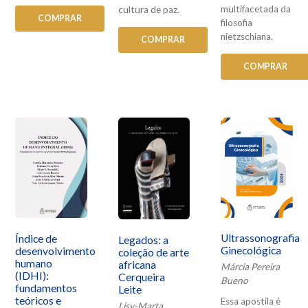
multifacetada da
cultura de paz.
COMPRAR
filosofia
nietzschiana.
COMPRAR
COMPRAR
Ultrassonografia
Índice de
Legados: a
Ginecológica
desenvolvimento
coleção de arte
humano
africana
Márcia Pereira
(IDHI):
Cerqueira
Bueno
fundamentos
Leite
teóricos e
Essa apostila é
Lisy-Marta