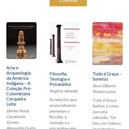
COMPRAR
Arte e
Arqueologia
Filosofia,
Tudo é Graça –
da América
Teologia e
Sonetos
Indígena – A
Psicanálise
Dom Gilberto
Coleção Pré-
Rogério Almeida
Pereira Lopes
Colombiana
Cerqueira
As relações que
Tudo é Graça.
Leite
essencialmente
Senhor, é como
Denise Maria
permeiam a
que uma
Cavalcante
filosofia, a
salmodia. “De
Gomes,
teologia e a
fato, nos Salmos,
Alexandre Guida
psicanálise vêm
encontramos