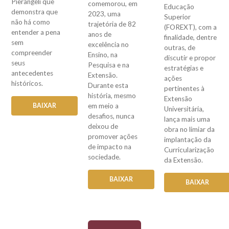
Pierangeli que
comemorou, em
Educação
demonstra que
2023, uma
Superior
não há como
trajetória de 82
(FOREXT), com a
entender a pena
anos de
finalidade, dentre
sem
excelência no
outras, de
compreender
Ensino, na
discutir e propor
seus
Pesquisa e na
estratégias e
antecedentes
Extensão.
ações
históricos.
Durante esta
pertinentes à
história, mesmo
Extensão
em meio a
BAIXAR
Universitária,
desafios, nunca
lança mais uma
deixou de
obra no limiar da
promover ações
implantação da
de impacto na
Curricularização
sociedade.
da Extensão.
BAIXAR
BAIXAR