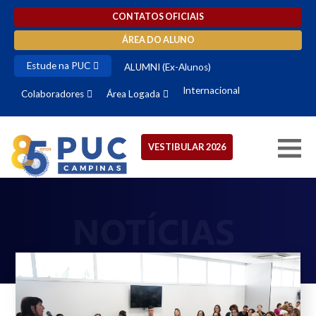
CONTATOS OFICIAIS
ÁREA DO ALUNO
Estude na PUC
ALUMNI (Ex-Alunos)
Internacional
Colaboradores
Área Logada
VESTIBULAR 2026