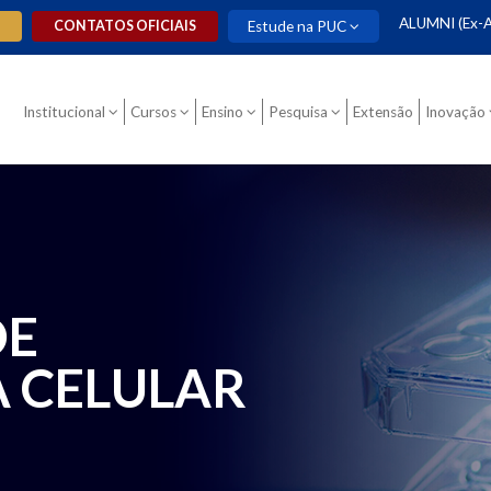
ALUMNI (Ex-A
O
CONTATOS OFICIAIS
Estude na PUC
Institucional
Cursos
Ensino
Pesquisa
Extensão
Inovação
DE
 CELULAR