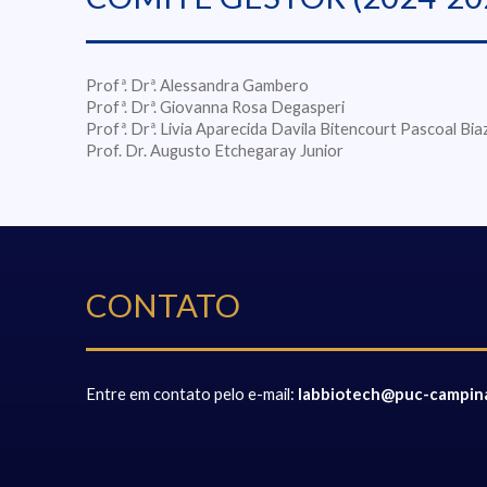
Profª. Drª. Alessandra Gambero
Profª. Drª. Giovanna Rosa Degasperi
Profª. Drª. Livia Aparecida Davila Bitencourt Pascoal Bia
Prof. Dr. Augusto Etchegaray Junior
CONTATO
Entre em contato pelo e-mail:
labbiotech@puc-campina