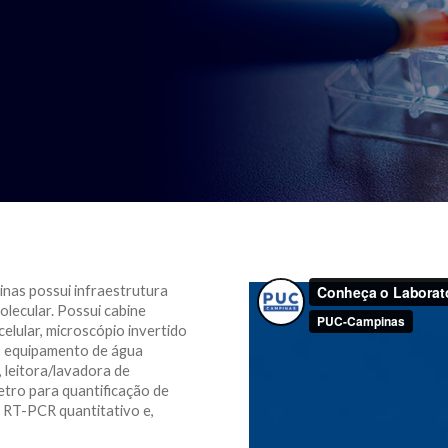
nas possui infraestrutura
molecular. Possui cabine
celular, microscópio invertido
a, equipamento de água
 leitora/lavadora de
etro para quantificação de
RT-PCR quantitativo e,