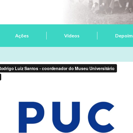
Ações
Vídeos
Depoim