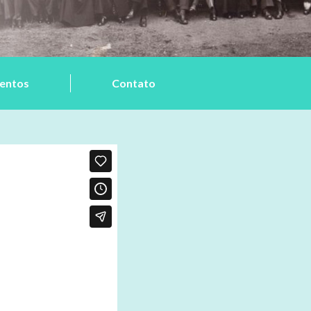
entos
Contato