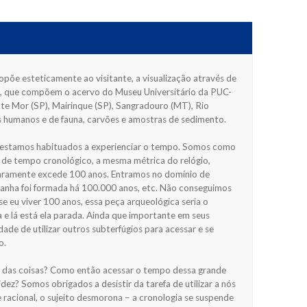
õe esteticamente ao visitante, a visualização através de
a, que compõem o acervo do Museu Universitário da PUC-
nte Mor (SP), Mairinque (SP), Sangradouro (MT), Rio
os humanos e de fauna, carvões e amostras de sedimento.
e estamos habituados a experienciar o tempo. Somos como
de tempo cronológico, a mesma métrica do relógio,
 raramente excede 100 anos. Entramos no domínio de
anha foi formada há 100.000 anos, etc. Não conseguimos
e eu viver 100 anos, essa peça arqueológica seria o
a e lá está ela parada. Ainda que importante em seus
ade de utilizar outros subterfúgios para acessar e se
o.
o das coisas? Como então acessar o tempo dessa grande
z? Somos obrigados a desistir da tarefa de utilizar a nós
cional, o sujeito desmorona – a cronologia se suspende