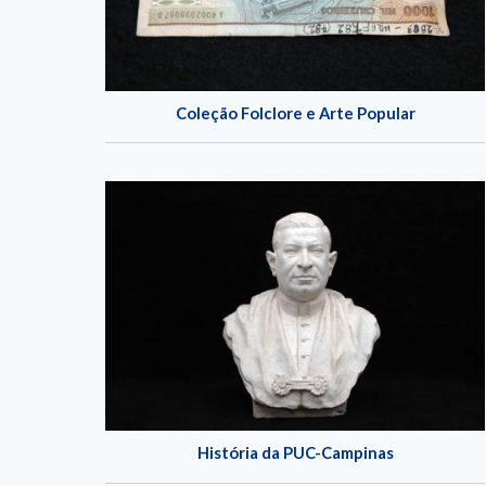
Coleção Folclore e Arte Popular
História da PUC-Campinas