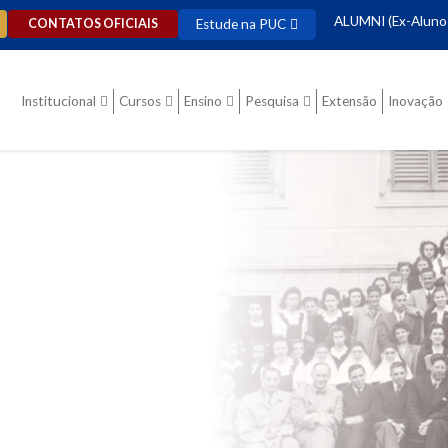
ALUMNI (Ex-Aluno
Estude na PUC
CONTATOS OFICIAIS
Institucional
Cursos
Ensino
Pesquisa
Extensão
Inovação