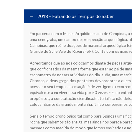
2018 – Fatiando os Tempos do Saber
Em parceria com o Museu Arquidiocesano de Campinas, a e
uma cenografia, um campo de prospecção arqueológica, at
Campinas, que reúne doações de material arqueológico feit
Grande do Sul e Vale do Ribeira (SP). Conta com os mais v
Acreditamos que ao nos colocarmos diante de peças arque
que confrontados da mesma forma que estar ao pé de uma 
cronometro de nossas atividades do dia-a-dia, uma métric
Chronos, o deus grego dos ponteiros devoradores a quem 
acessar o seu tempo, a sensação é de vertigem e recorremo
equivalente a eu viver essa vida por 50 vezes – E, no enta
propósitos, a constatação científica/materialista não deixa
colocar diante da grande montanha, já não conseguimos 
Seria o tempo cronológico tal como para Spinoza uma fi
rocha que sabemos tão antiga, mas ainda nos parece parada
mesmos como medida do modo que fomos ensinados e nos ha