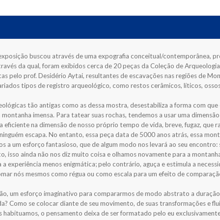
xposição buscou através de uma expografia conceitual/contemporânea, prop
ravés da qual, foram exibidos cerca de 20 peças da Coleção de Arqueologi
as pelo prof. Desidério Aytai, resultantes de escavações nas regiões de Mo
ariados tipos de registro arqueológico, como restos cerâmicos, líticos, oss
ológicas tão antigas como as dessa mostra, desestabiliza a forma com qu
montanha imensa. Para tatear suas rochas, tendemos a usar uma dimensão 
a eficiente na dimensão de nosso próprio tempo de vida, breve, fugaz, que
ninguém escapa. No entanto, essa peça data de 5000 anos atrás, essa mont
s a um esforço fantasioso, que de algum modo nos levará ao seu encontro: s
nto, isso ainda não nos diz muito coisa e olhamos novamente para a montanh
 a experiência menos enigmática; pelo contrário, aguça e estimula a necessid
tomar nós mesmos como régua ou como escala para um efeito de comparaçã
cção, um esforço imaginativo para compararmos de modo abstrato a duraçã
? Como se colocar diante de seu movimento, de suas transformações e fluide
bituamos, o pensamento deixa de ser formatado pelo eu exclusivamente ra