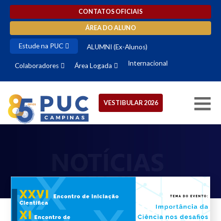
CONTATOS OFICIAIS
ÁREA DO ALUNO
Estude na PUC
ALUMNI (Ex-Alunos)
Internacional
Colaboradores
Área Logada
VESTIBULAR 2026