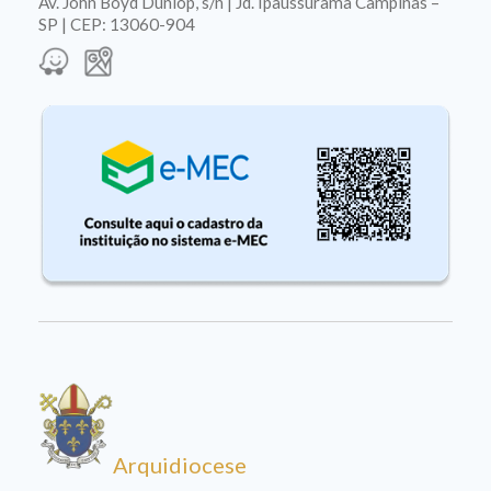
Av. John Boyd Dunlop, s/n | Jd. Ipaussurama Campinas –
SP | CEP: 13060-904
Arquidiocese