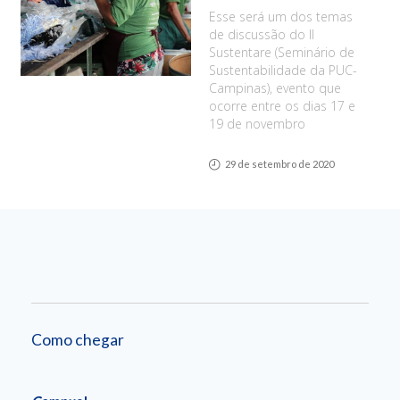
Esse será um dos temas
de discussão do II
Sustentare (Seminário de
Sustentabilidade da PUC-
Campinas), evento que
ocorre entre os dias 17 e
19 de novembro
29 de setembro de 2020
Como chegar