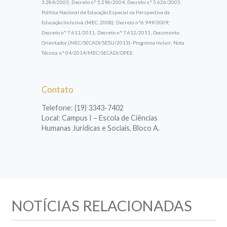
3.284/2003; Decreto n° 5.296/2004; Decreto n° 5.626/2005;
Política Nacional de Educação Especial na Perspectiva da
Educação Inclusiva (MEC, 2008); Decreto n°6.949/2009;
Decreto n° 7.611/2011; Decreto n° 7.612/2011; Documento
Orientador (MEC/SECADI/SESU/2013)- Programa Incluir; Nota
Técnica n° 04/2014/MEC/SECADI/DPEE.
Contato
Telefone: (19) 3343-7402
Local: Campus I – Escola de Ciências
Humanas Jurídicas e Sociais, Bloco A.
NOTÍCIAS RELACIONADAS