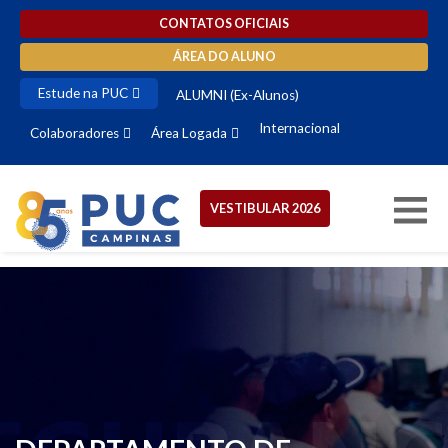
CONTATOS OFICIAIS
ÁREA DO ALUNO
Estude na PUC
ALUMNI (Ex-Alunos)
Internacional
Colaboradores
Área Logada
VESTIBULAR 2026