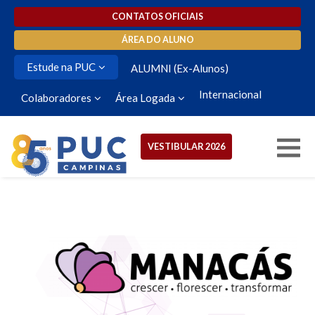
CONTATOS OFICIAIS
ÁREA DO ALUNO
Estude na PUC
ALUMNI (Ex-Alunos)
Internacional
Colaboradores
Área Logada
VESTIBULAR 2026