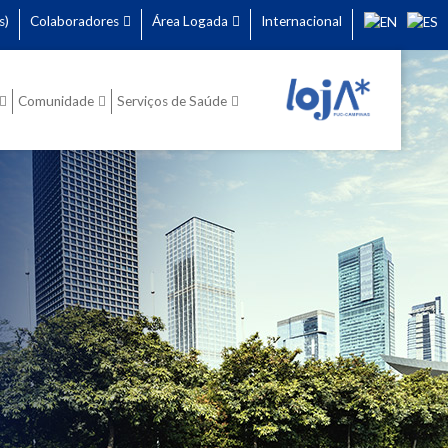
s)
Colaboradores
Área Logada
Internacional
Comunidade
Serviços de Saúde