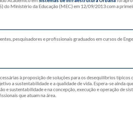
rado Acadêmico em
Sistemas de Infraestrutura Urbana
foi apr
S) do Ministério da Educação (MEC) em 12/09/2013 com a primeir
entes, pesquisadores e profissionais graduados em cursos de Enge
cessárias à proposição de soluções para os desequilíbrios típicos 
tivo a sustentabilidade e a qualidade de vida. Espera-se ainda qu
o e sustentabilidade e na concepção, execução e operação de sist
issionais que atuam na área.