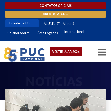
CONTATOS OFICIAIS
ÁREA DO ALUNO
Estude na PUC
ALUMNI (Ex-Alunos)
Internacional
Colaboradores
Área Logada
VESTIBULAR 2026