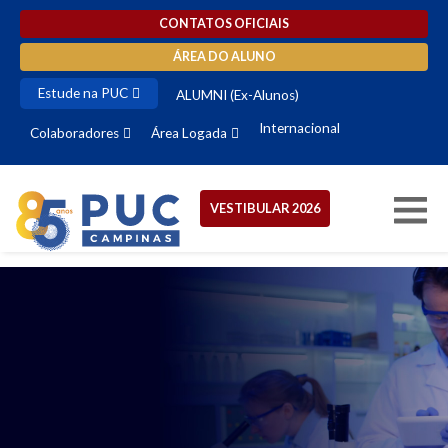
CONTATOS OFICIAIS
ÁREA DO ALUNO
Estude na PUC
ALUMNI (Ex-Alunos)
Internacional
Colaboradores
Área Logada
VESTIBULAR 2026