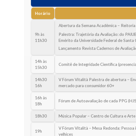
Horário
Abertura da Semana Acadêmica – Reitoria
9h às
Palestra: Trajetória da Avaliação: do PAIUB 
11h30
Emérito da Universidade Federal de Santa 
Lançamento Revista Cadernos de Avaliaçã
14h às
Comitê de Integridade Científica (presenci
15h30
14h30
V Fórum Vitalità Palestra de abertura – En
16h
mercado para consumidor 60+
16h às
Fórum de Autoavaliação de cada PPG (HJS
18h
18h30
Música Popular – Centro de Cultura e Arte
V Fórum Vitalità – Mesa Redonda: Pessoa 
19h
velhices