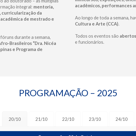
o ao doutorado – as múltiplas
acadêmicos, performances ar
ormação integral:
mentoria,
 curricularização da
Ao longo de toda a semana, h
o acadêmica de mestrado e
Cultura e Arte (CCA)
.
Todos os eventos são
abertos
fóruns durante a semana,
e funcionários.
fro-Brasileiros “Dra. Nicéa
pinas e Programa de
PROGRAMAÇÃO – 2025
20/10
21/10
22/10
23/10
24/10