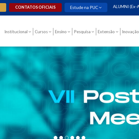
ALUMNI (Ex-A
O
CONTATOS OFICIAIS
Estude na PUC
Institucional
Cursos
Ensino
Pesquisa
Extensão
Inovação