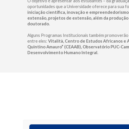
O objetivo é apresentar aos estudantes – da graduaçã
oportunidades que a Universidade oferece para sua f
iniciação científica, inovação e empreendedorismo,
extensão, projetos de extensão, além da produçã
doutorado
.
Alguns Programas Institucionais também promoverão 
entre eles:
Vitalità, Centro de Estudos Africanos e A
Quintino Amauro” (CEAAB), Observatório PUC-Cam
Desenvolvimento Humano Integral
.