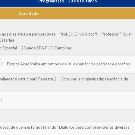
Programação – 20 de Outubro
Atividade
aos dias atuais e perspectivas – Prof. Dr. Dilvo Ristoff – Professor Titular
Catarina
o Especial – 20 anos CPA PUC-Campinas
al) – Escrita Acadêmica em tempos de IA: experiências práticas e desafios
velhecer é participar! Palestra 2 – Consumo e longevidade: tendência de
)
idosa: de quem estamos falando? Diálogos para compreender as diversas