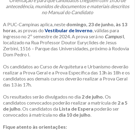
Orientação é para que candidatos cheguem com 1h30 de
antecedência, munidos de documentos e materiais descritos
no Manual do Candidato
A PUC-Campinas aplica, neste
domingo, 23 de junho, às 13
horas
, as provas do
Vestibular de Inverno
, válidas para
ingresso no 2º semestre de 2024. A prova será no
Campus
I
,
localizado na Rua Professor Doutor Euryclides de Jesus
Zerbini, 1516 – Parque das Universidades, próximo à Rodovia
Dom Pedro I.
Os candidatos ao Curso de Arquitetura e Urbanismo deverão
realizar a Prova Geral e a Prova Específica das 13h às 18h e os
candidatos aos demais cursos deverão realizar a Prova Geral
das 13 às 17h.
Os resultados serão divulgados no dia
2 de julho.
Os
candidatos convocados poderão realizar a matrícula de
2 a 5
de julho
. Os candidatos da
Lista de Espera
poderão ser
convocados à matrícula no
dia 10 de julho
.
Fique atento às orientações: