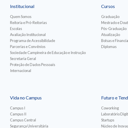
Institucional
Cursos
Quem Somos
Graduação
Reitoria e Pró-Reitorias
Mestrado e Dou
Escolas
Pós-Graduação
Avaliação Institucional
Atualização
Programa de Acessibilidade
Bolsas e Financ
Parcerias e Convênios
Diplomas
Sociedade Campineira de Educação e Instrução
Secretaria Geral
Proteção de Dados Pessoais
Internacional
Vida no Campus
Futuro e Tend
Campus I
Coworking
Campus II
Laboratório Digit
Campus Central
Startups
Segurança Universitária
Núcleo de Inovaç