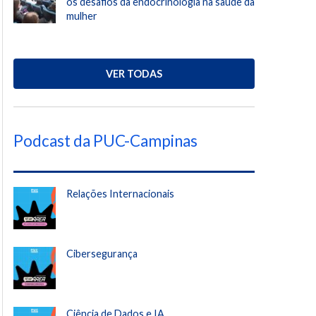
os desafios da endocrinologia na saúde da
mulher
VER TODAS
Podcast da PUC-Campinas
Relações Internacionais
Cibersegurança
Ciência de Dados e IA