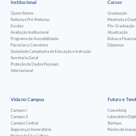
Institucional
Cursos
Quem Somos
Graduação
Reitoria e Pró-Reitorias
Mestrado e Dou
Escolas
Pós-Graduação
Avaliação Institucional
Atualização
Programa de Acessibilidade
Bolsas e Financ
Parcerias e Convênios
Diplomas
Sociedade Campineira de Educação e Instrução
Secretaria Geral
Proteção de Dados Pessoais
Internacional
Vida no Campus
Futuro e Tend
Campus I
Coworking
Campus II
Laboratório Digit
Campus Central
Startups
Segurança Universitária
Núcleo de Inovaç
Núcleo de Fé e Cultura