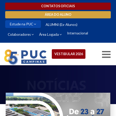
CONTATOS OFICIAIS
ÁREA DO ALUNO
Estude na PUC
ALUMNI (Ex-Alunos)
Internacional
Colaboradores
Área Logada
VESTIBULAR 2026