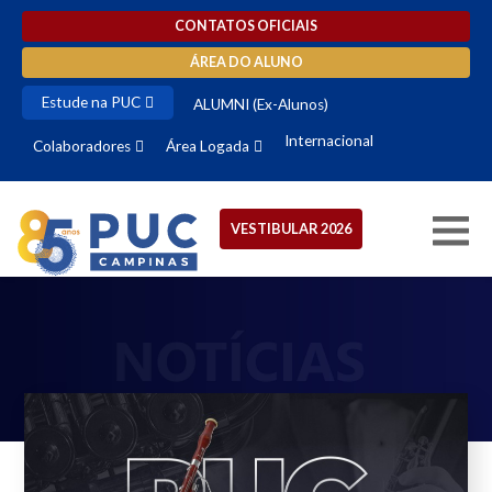
CONTATOS OFICIAIS
ÁREA DO ALUNO
Estude na PUC
ALUMNI (Ex-Alunos)
Internacional
Colaboradores
Área Logada
VESTIBULAR 2026