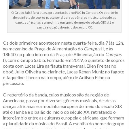
O Grupo Sabiá fará duas apresentações no PUC in Concert. O repertório
do quinteto de sopros passa por diversos gêneros musicais, desde as
danças africanas e a modinha europeia do meio do século XIX até o
samba e o baião do início do século XX.
Os dois primeiros acontecem nesta quarta-feira, dia 7 (às 12h,
no mezanino da Praça de Alimentação do
Campus
II, e às
18h40, no palco interno da Praça de Alimentação do
Campus
I), com o Grupo Sabiá. Formado em 2019, o quinteto de sopros
conta com Lucas Lira na flauta transversal, Ellen Freitas no
oboé, Julio Oliveira no clarinete, Lucas Renan Muniz no fagote
e Jaqueline Theoro na trompa, além de Adilson Filho na
percussão.
O repertório da banda, cujos músicos são da região de
Americana, passa por diversos gêneros musicais, desde as
danças africanas e a modinha europeia do meio do século XIX
até o samba e o baião do início do século XX, retratando o
intercâmbio entre as culturas europeia e africana, que formam
a pluralidade da música do Brasil. A escolha do nome do grupo