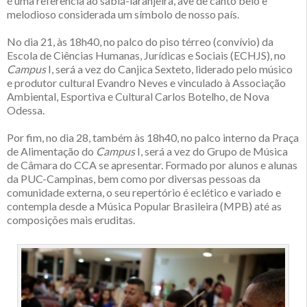
é uma referência ao sabiá-laranjeira, ave de canto belo e
melodioso considerada um símbolo de nosso país.
No dia 21, às 18h40, no palco do piso térreo (convívio) da
Escola de Ciências Humanas, Jurídicas e Sociais (ECHJS), no
Campus
I, será a vez do Canjica Sexteto, liderado pelo músico
e produtor cultural Evandro Neves e vinculado à Associação
Ambiental, Esportiva e Cultural Carlos Botelho, de Nova
Odessa.
Por fim, no dia 28, também às 18h40, no palco interno da Praça
de Alimentação do
Campus
I, será a vez do Grupo de Música
de Câmara do CCA se apresentar. Formado por alunos e alunas
da PUC-Campinas, bem como por diversas pessoas da
comunidade externa, o seu repertório é eclético e variado e
contempla desde a Música Popular Brasileira (MPB) até as
composições mais eruditas.