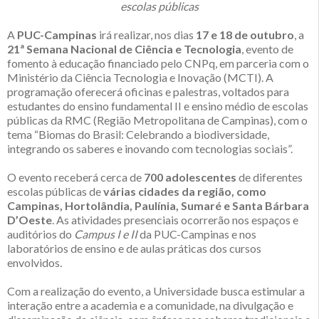
escolas públicas
A
PUC-Campinas
irá realizar, nos dias
17 e 18 de outubro
, a
21ª Semana Nacional de Ciência e Tecnologia
, evento de
fomento à educação financiado pelo CNPq, em parceria com o
Ministério da Ciência Tecnologia e Inovação (MCTI). A
programação oferecerá oficinas e palestras, voltados para
estudantes do ensino fundamental II e ensino médio de escolas
públicas da RMC (Região Metropolitana de Campinas), com o
tema “Biomas do Brasil: Celebrando a biodiversidade,
integrando os saberes e inovando com tecnologias sociais”.
O evento receberá cerca de
700 adolescentes
de diferentes
escolas públicas de
várias cidades da região, como
Campinas, Hortolândia, Paulínia, Sumaré e Santa Bárbara
D’Oeste
. As atividades presenciais ocorrerão nos espaços e
auditórios do
Campus I e II
da PUC-Campinas e nos
laboratórios de ensino e de aulas práticas dos cursos
envolvidos.
Com a realização do evento, a Universidade busca estimular a
interação entre a academia e a comunidade, na divulgação e