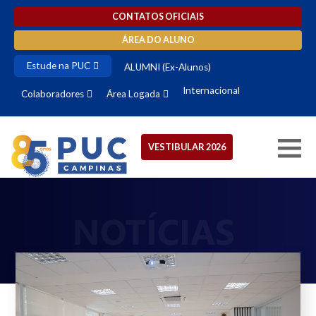
CONTATOS OFICIAIS
ÁREA DO ALUNO
Estude na PUC
ALUMNI (Ex-Alunos)
Internacional
Colaboradores
Área Logada
VESTIBULAR 2026