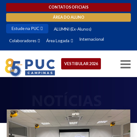
CONTATOS OFICIAIS
ÁREA DO ALUNO
Estude na PUC
ALUMNI (Ex-Alunos)
Internacional
Colaboradores
Área Logada
VESTIBULAR 2026