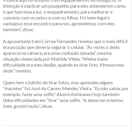
intenção é explicar um pouquinho para eles entenderem como
é que funciona a luz, o enquadramento, para melhorar o
convívio com os netos e com os filhos. Foi bem legal e
vantajoso esse encontro para nós, aprendemos com eles
também”, disse.
A aposentada Irani Correa Fernandes revelou que o mais difícil
era posição que deveria segurar o celular. “Às vezes o dedo
aparecia na câmera, era uma confusão danada”, mesma
situação vivenciada por Matilde Vilela. “Minha maior
dificuldade era meu dedão, quando eu tirar foto, filmava meu
dedo” revelou.
Quem tem o hábito de tirar fotos, mas aprendeu alguns
“macetes” foi José do Carmo Mendes Vieira. “Eu não sabia, por
exemplo, fazer uma
selfie
.” Akemi Ashikawa Hojo também
tinha dificuldades em “tirar” uma selfie. “A aluna me orientou
bem, gostei muito”, disse.