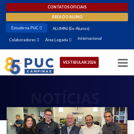
CONTATOS OFICIAIS
ÁREA DO ALUNO
Estude na PUC
ALUMNI (Ex-Alunos)
Internacional
Colaboradores
Área Logada
VESTIBULAR 2026