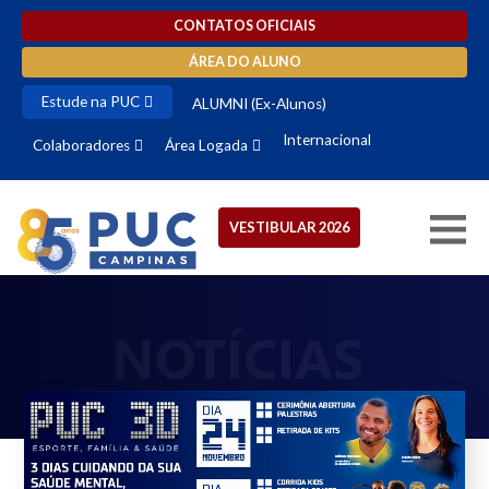
CONTATOS OFICIAIS
ÁREA DO ALUNO
Estude na PUC
ALUMNI (Ex-Alunos)
Internacional
Colaboradores
Área Logada
VESTIBULAR 2026