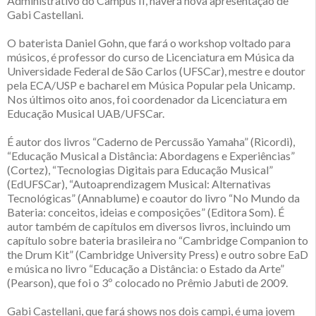
Administrativo do Campus II, haverá nova apresentação de
Gabi Castellani.
O baterista Daniel Gohn, que fará o workshop voltado para
músicos, é professor do curso de Licenciatura em Música da
Universidade Federal de São Carlos (UFSCar), mestre e doutor
pela ECA/USP e bacharel em Música Popular pela Unicamp.
Nos últimos oito anos, foi coordenador da Licenciatura em
Educação Musical UAB/UFSCar.
É autor dos livros “Caderno de Percussão Yamaha” (Ricordi),
“Educação Musical a Distância: Abordagens e Experiências”
(Cortez), “Tecnologias Digitais para Educação Musical”
(EdUFSCar), “Autoaprendizagem Musical: Alternativas
Tecnológicas” (Annablume) e coautor do livro “No Mundo da
Bateria: conceitos, ideias e composições” (Editora Som). É
autor também de capítulos em diversos livros, incluindo um
capítulo sobre bateria brasileira no “Cambridge Companion to
the Drum Kit” (Cambridge University Press) e outro sobre EaD
e música no livro “Educação a Distância: o Estado da Arte”
(Pearson), que foi o 3º colocado no Prêmio Jabuti de 2009.
Gabi Castellani, que fará shows nos dois campi, é uma jovem