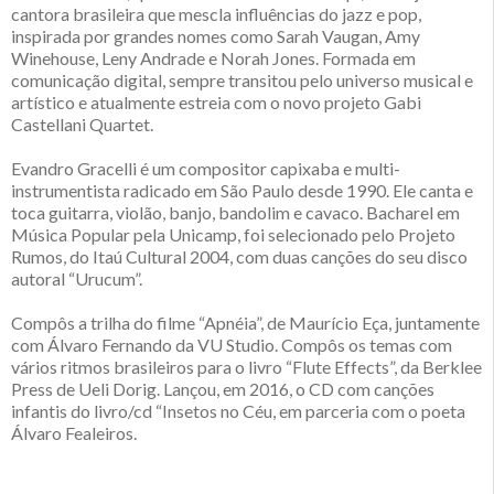
cantora brasileira que mescla influências do jazz e pop,
inspirada por grandes nomes como Sarah Vaugan, Amy
Winehouse, Leny Andrade e Norah Jones. Formada em
comunicação digital, sempre transitou pelo universo musical e
artístico e atualmente estreia com o novo projeto Gabi
Castellani Quartet.
Evandro Gracelli é um compositor capixaba e multi-
instrumentista radicado em São Paulo desde 1990. Ele canta e
toca guitarra, violão, banjo, bandolim e cavaco. Bacharel em
Música Popular pela Unicamp, foi selecionado pelo Projeto
Rumos, do Itaú Cultural 2004, com duas canções do seu disco
autoral “Urucum”.
Compôs a trilha do filme “Apnéia”, de Maurício Eça, juntamente
com Álvaro Fernando da VU Studio. Compôs os temas com
vários ritmos brasileiros para o livro “Flute Effects”, da Berklee
Press de Ueli Dorig. Lançou, em 2016, o CD com canções
infantis do livro/cd “Insetos no Céu, em parceria com o poeta
Álvaro Fealeiros.