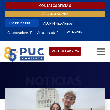
CONTATOS OFICIAIS
ÁREA DO ALUNO
Estude na PUC
ALUMNI (Ex-Alunos)
Internacional
Colaboradores
Área Logada
VESTIBULAR 2026