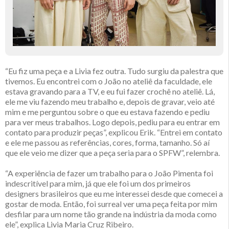
“Eu fiz uma peça e a Livia fez outra. Tudo surgiu da palestra que
tivemos. Eu encontrei com o João no ateliê da faculdade, ele
estava gravando para a TV, e eu fui fazer crochê no ateliê. Lá,
ele me viu fazendo meu trabalho e, depois de gravar, veio até
mim e me perguntou sobre o que eu estava fazendo e pediu
para ver meus trabalhos. Logo depois, pediu para eu entrar em
contato para produzir peças”, explicou Erik. “Entrei em contato
e ele me passou as referências, cores, forma, tamanho. Só aí
que ele veio me dizer que a peça seria para o SPFW”, relembra.
“A experiência de fazer um trabalho para o João Pimenta foi
indescritível para mim, já que ele foi um dos primeiros
designers brasileiros que eu me interessei desde que comecei a
gostar de moda. Então, foi surreal ver uma peça feita por mim
desfilar para um nome tão grande na indústria da moda como
ele”, explica Livia Maria Cruz Ribeiro.