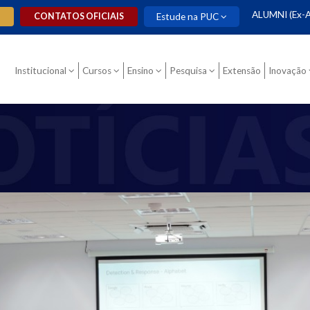
ALUMNI (Ex-A
O
CONTATOS OFICIAIS
Estude na PUC
Institucional
Cursos
Ensino
Pesquisa
Extensão
Inovação