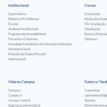
Institucional
Cursos
Quem Somos
Graduação
Reitoria e Pró-Reitorias
Mestrado e Dou
Escolas
Pós-Graduação
Avaliação Institucional
Atualização
Programa de Acessibilidade
Bolsas e Financ
Parcerias e Convênios
Diplomas
Sociedade Campineira de Educação e Instrução
Secretaria Geral
Proteção de Dados Pessoais
Internacional
Vida no Campus
Futuro e Tend
Campus I
Coworking
Campus II
Laboratório Digit
Campus Central
Startups
Segurança Universitária
Núcleo de Inovaç