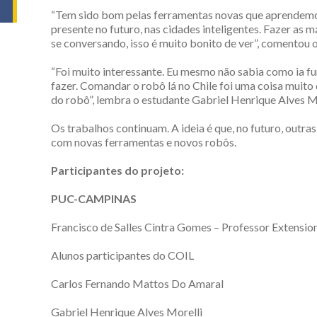
“Tem sido bom pelas ferramentas novas que aprendemos
presente no futuro, nas cidades inteligentes. Fazer as m
se conversando, isso é muito bonito de ver”, comentou 
“Foi muito interessante. Eu mesmo não sabia como ia fu
fazer. Comandar o robô lá no Chile foi uma coisa muito
do robô”, lembra o estudante Gabriel Henrique Alves Mo
Os trabalhos continuam. A ideia é que, no futuro, outr
com novas ferramentas e novos robôs.
Participantes do projeto:
PUC-CAMPINAS
Francisco de Salles Cintra Gomes – Professor Extension
Alunos participantes do COIL
Carlos Fernando Mattos Do Amaral
Gabriel Henrique Alves Morelli