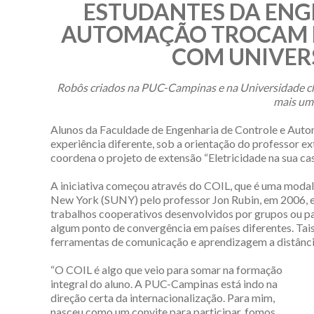
ESTUDANTES DA ENG
AUTOMAÇÃO TROCAM E
COM UNIVERS
Robôs criados na PUC-Campinas e na Universidade c
mais um
Alunos da Faculdade de Engenharia de Controle e Au
experiência diferente, sob a orientação do professor 
coordena o projeto de extensão “Eletricidade na sua ca
A iniciativa começou através do COIL, que é uma modal
New York (SUNY) pelo professor Jon Rubin, em 2006, e 
trabalhos cooperativos desenvolvidos por grupos ou p
algum ponto de convergência em países diferentes. Tais
ferramentas de comunicação e aprendizagem a distânci
“O COIL é algo que veio para somar na formação
integral do aluno. A PUC-Campinas está indo na
direção certa da internacionalização. Para mim,
nasceu como um convite para participar, fomos