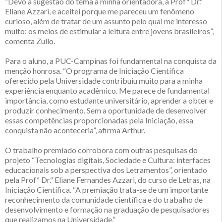
“Devo a sugestão do tema à minha orientadora, a Profª Dr.ª
Eliane Azzari, e aceitei porque me pareceu um fenômeno
curioso, além de tratar de um assunto pelo qual me interesso
muito: os meios de estimular a leitura entre jovens brasileiros”,
comenta Zullo.
Para o aluno, a PUC-Campinas foi fundamental na conquista da
menção honrosa. “O programa de Iniciação Científica
oferecido pela Universidade contribuiu muito para a minha
experiência enquanto acadêmico. Me parece de fundamental
importância, como estudante universitário, aprender a obter e
produzir conhecimento. Sem a oportunidade de desenvolver
essas competências proporcionadas pela Iniciação, essa
conquista não aconteceria”, afirma Arthur.
O trabalho premiado corrobora com outras pesquisas do
projeto “Tecnologias digitais, Sociedade e Cultura: interfaces
educacionais sob a perspectiva dos Letramentos”, orientado
pela Profª Dr.ª Eliane Fernandes Azzari, do curso de Letras, na
Iniciação Científica. “A premiação trata-se de um importante
reconhecimento da comunidade científica e do trabalho de
desenvolvimento e formação na graduação de pesquisadores
que realizamos na Universidade.”