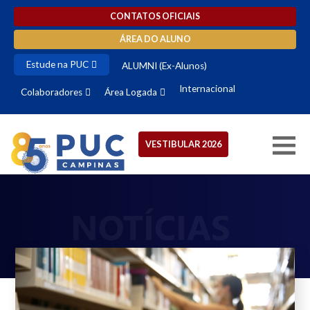
CONTATOS OFICIAIS
ÁREA DO ALUNO
Estude na PUC
ALUMNI (Ex-Alunos)
Internacional
Colaboradores
Área Logada
VESTIBULAR 2026