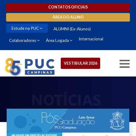
CONTATOS OFICIAIS
ÁREA DO ALUNO
Estude na PUC
ALUMNI (Ex-Alunos)
Internacional
Colaboradores
Área Logada
VESTIBULAR 2026