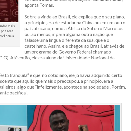
aponta Tomas.
Sobre a vinda ao Brasil, ele explica que o seu plano,
a princípio, era de estudar na China ou em um outro
tudar mais
país africano, como a África do Sul ou o Marrocos,
s pessoas
ou, ao menos, ir para alguma outra nação que
vel com a
falasse uma língua diferente da sua, que é o
castelhano. Assim, ele chegou ao Brasil, através de
um programa do Governo Federal chamado
G). Até então, ele era aluno da Universidade Nacional da
stá tranquila” e que, no cotidiano, ele já havia adquirido certo
scenta que aquilo que mais o preocupou, a princípio, era a
sileiros, algo que “infelizmente, acontece na sociedade”. Porém,
ante pacífica”.