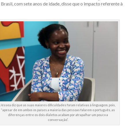
 Brasil, com sete anos de idade, disse que o impacto referente à
Jéssea diz que as suas maiores dificuldades foram relativas à linguagem, pois,
“apesar de em ambos os países a maioria das pessoas falarem o português, as
diferenças entre os dois dialetos acabam por atrapalhar um pouco a
conversação”.