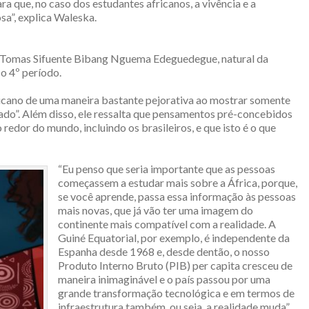
ra que, no caso dos estudantes africanos, a vivência e a
sa”, explica Waleska.
a Tomas Sifuente Bibang Nguema Edeguedegue, natural da
 o 4º período.
africano de uma maneira bastante pejorativa ao mostrar somente
zado”. Além disso, ele ressalta que pensamentos pré-concebidos
redor do mundo, incluindo os brasileiros, e que isto é o que
“Eu penso que seria importante que as pessoas
começassem a estudar mais sobre a África, porque,
se você aprende, passa essa informação às pessoas
mais novas, que já vão ter uma imagem do
continente mais compatível com a realidade. A
Guiné Equatorial, por exemplo, é independente da
Espanha desde 1968 e, desde dentão, o nosso
Produto Interno Bruto (PIB) per capita cresceu de
maneira inimaginável e o país passou por uma
grande transformação tecnológica e em termos de
infraestrutura também, ou seja, a realidade muda”,