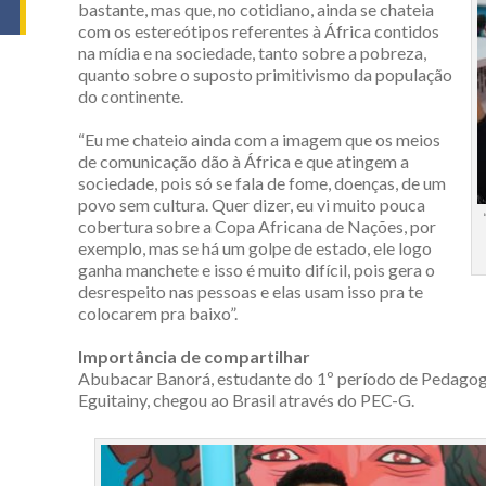
bastante, mas que, no cotidiano, ainda se chateia
com os estereótipos referentes à África contidos
na mídia e na sociedade, tanto sobre a pobreza,
quanto sobre o suposto primitivismo da população
do continente.
“Eu me chateio ainda com a imagem que os meios
de comunicação dão à África e que atingem a
sociedade, pois só se fala de fome, doenças, de um
povo sem cultura. Quer dizer, eu vi muito pouca
cobertura sobre a Copa Africana de Nações, por
exemplo, mas se há um golpe de estado, ele logo
ganha manchete e isso é muito difícil, pois gera o
desrespeito nas pessoas e elas usam isso pra te
colocarem pra baixo”.
Importância de compartilhar
Abubacar Banorá, estudante do 1º período de Pedagogi
Eguitainy, chegou ao Brasil através do PEC-G.