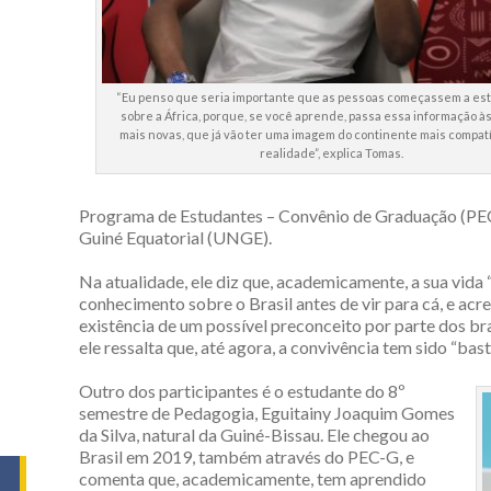
“Eu penso que seria importante que as pessoas começassem a es
sobre a África, porque, se você aprende, passa essa informação à
mais novas, que já vão ter uma imagem do continente mais compatí
realidade”, explica Tomas.
Programa de Estudantes – Convênio de Graduação (PEC-
Guiné Equatorial (UNGE).
Na atualidade, ele diz que, academicamente, a sua vida “e
conhecimento sobre o Brasil antes de vir para cá, e acre
existência de um possível preconceito por parte dos bra
ele ressalta que, até agora, a convivência tem sido “bast
Outro dos participantes é o estudante do 8º
semestre de Pedagogia, Eguitainy Joaquim Gomes
da Silva, natural da Guiné-Bissau. Ele chegou ao
Brasil em 2019, também através do PEC-G, e
comenta que, academicamente, tem aprendido