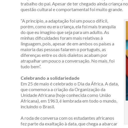
trabalho do pai. Apesar de ter chegado ainda criança no
questão cultural e comportamental foi muito grande.
“A princípio, a adaptação foi um pouco difícil,
porém, como eu era criança, ela foi mais tranquila
do que eu imagino que seja para um adulto. As
minhas dificuldades foram mais relativas à
linguagem, pois, apesar de em ambos os países a
maioria das pessoas falarem o português, as
diferenças entre os dois dialetos acabam por
atrapalhar um pouco a conversação. No mais, foi
tudo bem”.
Celebrando a solidariedade
Em 25 de maio é celebrado o Dia da África. A data,
que comemora a criação da Organização da
Unidade Africana (hoje conhecida como União
Africana), em 1963, é lembrada em todo o mundo,
incluindo o Brasil.
A roda de conversa com os estudantes africanos
fez parte da exaltação à data, que chega a abarcar