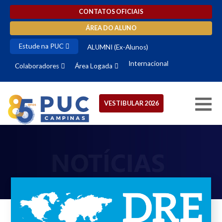
CONTATOS OFICIAIS
ÁREA DO ALUNO
Estude na PUC
ALUMNI (Ex-Alunos)
Internacional
Colaboradores
Área Logada
VESTIBULAR 2026