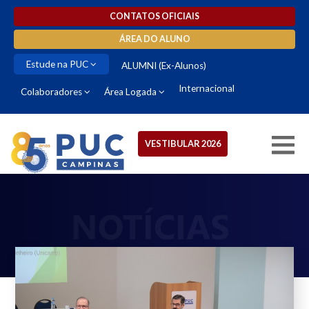
CONTATOS OFICIAIS
ÁREA DO ALUNO
Estude na PUC
ALUMNI (Ex-Alunos)
Internacional
Colaboradores
Área Logada
VESTIBULAR 2026