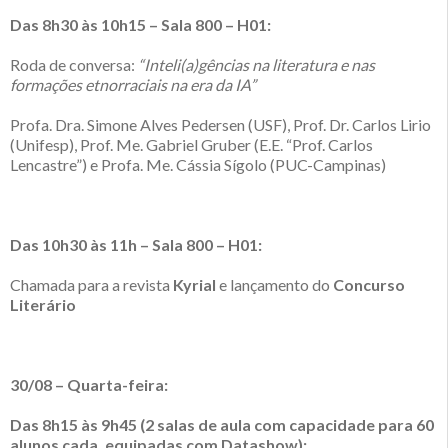
Das 8h30 às 10h15
– Sala 800 – H01:
Roda de conversa:
“Inteli(a)gências na literatura e nas
formações etnorraciais na era da IA”
Profa. Dra. Simone Alves Pedersen (USF), Prof. Dr. Carlos Lirio
(Unifesp), Prof. Me. Gabriel Gruber (E.E. “Prof. Carlos
Lencastre”) e Profa. Me. Cássia Sígolo (PUC-Campinas)
Das 10h30 às 11h – Sala 800 – H01:
Chamada para a revista
Kyrial
e lançamento do
Concurso
Literário
30/08 – Quarta-feira:
Das 8h15 às 9h45 (2 salas de aula com capacidade para 60
alunos cada, equipadas com Datashow):