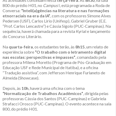
As atividades continuam nesta
terça-feira
. Às
8h30
, na sala
800 do prédio H01, no
Campus
I, está programada a Roda de
Conversa:
“Inteli(a)gências na literatura e nas formações
etnorraciais na era da IA”
, com os professores Simone Alves
Pedersen (USF), Carlos Lirio (Unifesp), Gabriel Gruber (E.E.
“Prof. Carlos Lencastre”) e Cássia Sígolo (PUC-Campinas). Na
sequência, haverá chamada para a revista Kyrial e lançamento
do Concurso Literário.
Na
quarta-feira
, os estudantes terão, às
8h15
, um relato de
experiência sobre
“O trabalho com o letramento digital
nas escolas: perspectivas e impasses”
, comandado pela
professora Milena Moretto (Programa de Pós-Graduação em
Educação USF e Rede Municipal de Itatiba), e a oficina
“Tradução assistiva”, com Jefferson Henrique Furlaneto de
Almeida (Showcase).
Depois, às
10h
, haverá uma oficina com o tema
“Normalização de Trabalhos Acadêmicos”
, dirigida pelas
professoras Cássia dos Santos (PUC-Campinas) e Gabriela
Strafacci Orosco (PUC-Campinas). O evento acontece na sala
800, do prédio H01.