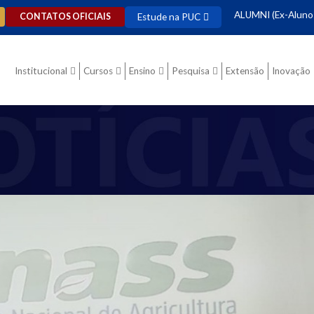
ALUMNI (Ex-Aluno
Estude na PUC
CONTATOS OFICIAIS
Institucional
Cursos
Ensino
Pesquisa
Extensão
Inovação