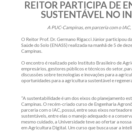
REITOR PARTICIPA DE
SUSTENTÁVEL NO I
A PUC-Campinas, em parceria com o IAC,
O Reitor Prof. Dr. Germano Rigacci Júnior participou d
Saúde do Solo (ENASS) realizada na manhã de 5 de dez
Campinas.
O encontro é realizado pelo Instituto Brasileiro de Agr
empresários, gestores públicos e técnicos do setor, pa
discussões sobre tecnologias e inovações para a agricul
oportunidades para a agricultura sustentável e regenera
“A sustentabilidade é um dos eixos do planejamento es
Campinas. O recém-criado curso de Engenharia Agron
parceria com o IAC, possui, entre seus eixos norteadores
sustentáveis, entre elas o manejo adequado e a conserv
mesmo cuidado, a Universidade teve ao ofertar a noss
em Agricultura Digital. Um curso que busca usar a intel