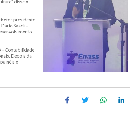
tura”, disse o
iretor presidente
, Dario Saadi –
 Desenvolvimento
 – Contabilidade
onais. Depois da
painéis e