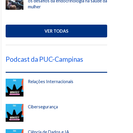
os desafios da endocrinologia na saúde da
mulher
VER TODAS
Podcast da PUC-Campinas
Relações Internacionais
Cibersegurança
Ciência de Dados e IA