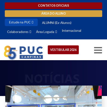
CONTATOS OFICIAIS
ÁREA DO ALUNO
Estude na PUC
ALUMNI (Ex-Alunos)
Internacional
Colaboradores
Área Logada
VESTIBULAR 2026