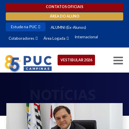
CONTATOS OFICIAIS
ÁREA DO ALUNO
Estude na PUC
ALUMNI (Ex-Alunos)
Internacional
Colaboradores
Área Logada
VESTIBULAR 2026