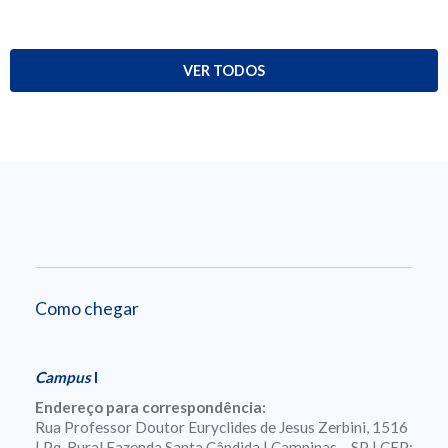
VER TODOS
Como chegar
Campus
I
Endereço para correspondência:
Rua Professor Doutor Euryclides de Jesus Zerbini, 1516
| Pq. Rural Fazenda Santa Cândida | Campinas – SP | CEP: