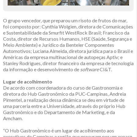
O grupo vencedor, que preparou um risoto de frutos do mar,
foi composto por: Cynthia Wolgien, diretora de Comunicações
e Sustentabilidade da Smurfit WestRock Brasil; Francisco da
Costa, diretor de Recursos Humanos, HSE (Saúde, Segurança e
Meio Ambiente) e Jurídico da Benteler Componentes
Automotivos; Luciana Almeida, diretora jurídica para o Brasil e
Américas da empresa multinacional de autopeças Aptiv; e
Stanley Rodrigues, diretor financeiro da empresa de tecnologia
da informação e desenvolvimento de
software
CI&T.
Lugar de acolhimento
De acordo com coordenadora do curso de Gastronomia e
diretora do Hub Gastronômico da PUC-Campinas, Andreia
Pimentel, a realização dessa dinâmica se deu em virtude de
uma parceria entre a Universidade, através do próprio Hub
Gastronômico e do Departamento de Marketing, e da
Amcham.
“O Hub Gastronômico é um lugar de acolhimento aos
executivos de Campinas e região que procuram por um espaço