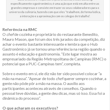
especificamente o gastronômico, é uma ação que está em alta entre as
grandes empresas e consiste em trazer os seus colaboradores para o
universo da culinária, fazendo com que eles “trabalhem, de forma lúdica,
a interação e a aproximação com os colegas de trabalho”.
Referência na RMC
O
chef
de cozinha e proprietário do restaurante Benedito,
Mauro Mason, que foi um dos três jurados da competição, diz
achar o evento bastante interessante e lembra que o Hub
Gastronômico já se tornou uma referência na região quando o
assunto é educação e gastronomia. “Este lugar mostra ao
empresariado da Região Metropolitana de Campinas (RMC) o
potencial que a PUC-Campinas tem”, completa.
Sobre o evento em si, ele diz não ter sido possível colocar “a
mão na massa”. “Apesar de todo
chef
querer sempre cozinhar, a
gente não pôde pôr a mão na massa. O auxílio aos
participantes aconteceu através de conselhos. Quando o
pessoal teve dúvidas, a gente deu dicas, mas só isso. Essa foi a
dinâmica do processo”.
O que acharam os executivos?