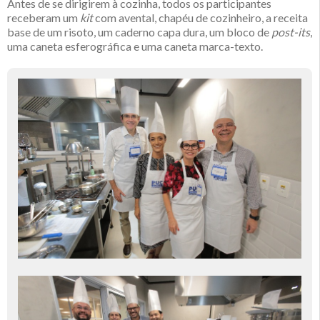
Antes de se dirigirem à cozinha, todos os participantes
receberam um
kit
com avental, chapéu de cozinheiro, a receita
base de um risoto, um caderno capa dura, um bloco de
post-its
,
uma caneta esferográfica e uma caneta marca-texto.