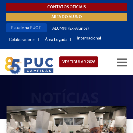
CONTATOS OFICIAIS
ÁREA DO ALUNO
Estude na PUC
ALUMNI (Ex-Alunos)
Internacional
Colaboradores
Área Logada
VESTIBULAR 2026