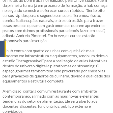
os frutos do bom trabalho realizado pela Universidade. Além
da primeira turma já em processo de formação, o hub começa
no segundo semestre a oferecer cursos rápidos. “Serão oito
cursos rápidos para o segundo semestre. Teremos: risoto,
comida italiana, pães naturais, entre outros. São para trazer
essas pessoas que amam gastronomia e querem aprender os
pratos com ótimos profissionais para depois fazer em casa”,
adianta Andreia Pimentel. Em breve, os cursos estarão
disponíveis para inscrição.
O hub conta com quatro cozinhas com que há de mais
moderno em infraestrutura e equipamentos, sendo um deles o
estúdio “instagramável” para a realização de aulas interativas
dentro do universo digital e plataformas de streaming. O
espaço gourmet também tem sido procurado por emissoras
para gravações de quadros de culinária, devido à qualidade dos
equipamentos e estrutura completa.
Além disso, contará com um restaurante com ambiente
contemporâneo, alinhado com as mais novas e elegantes
tendências do setor de alimentação. Ele será aberto aos
docentes, discentes, funcionários, público externo e
convidados.