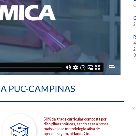
C
C
2
R
4
2
3
NA PUC-CAMPINAS
C
50% da grade curricular composta por
disciplinas práticas, sendo essa a nossa
mais valiosa metodologia ativa de
aprendizagem, o Hands On.