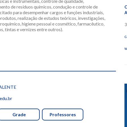
sicas e instrumentais, controle de qualidade,
ento de resíduos químicos, condução e controle de
C
acitado para desempenhar cargos e funções industriais,
A
odutos, realização de estudos teóricos, investigações,
troquímico, higiene pessoal e cosmético, farmacêutico,
3
, tintas e vernizes entre outros).
c
w
VALENTE
edu.br
Grade
Professores