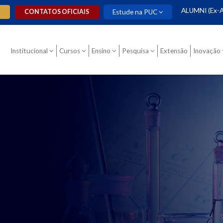
ALUMNI (Ex-A
O
CONTATOS OFICIAIS
Estude na PUC
Institucional
Cursos
Ensino
Pesquisa
Extensão
Inovação