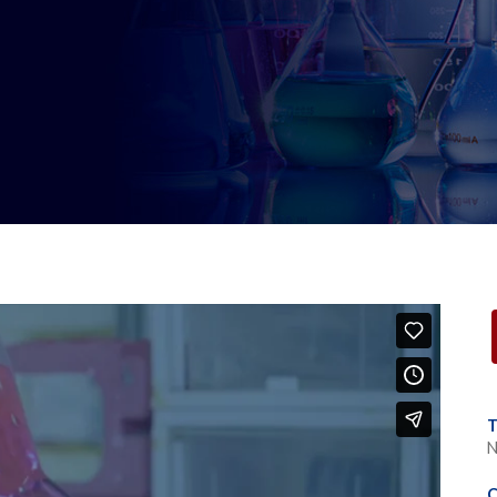
T
N
C