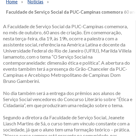
Home
Notícias
Faculdade de Serviço Social da PUC-Campinas comemora 60 an
A Faculdade de Serviço Social da PUC-Campinas comemora,
no mês de outubro, 60 anos de criação. Em comemoração,
nesta terça-feira, dia 19, às 19h, ocorre a palestra com a
assistente social, referência na América Latina e docente da
Universidade Federal do Rio de Janeiro (UFRJ), Marilda Villela
Iamamoto, com o tema “O Serviço Social na
contemporaneidade: dimensão ética e política”. A abertura do
evento também terá a presença do Grão-Chanceler da PUC-
Campinas e Arcebispo Metropolitano de Campinas Dom
Bruno Gamberini.
No dia também será a entrega dos prêmios aos alunos de
Serviço Social vencedores do Concurso Literário sobre “Ética e
Cidadania”, em que produziram uma redação sobre o tema.
Segundo a diretora da Faculdade de Serviço Social, Jeanete
Liasch Martins de Sá, o curso tem um vínculo constante com a
sociedade, já que o aluno tem uma formação teórico – prática.
“Nosso curso sempre está presente na comunidade, nas