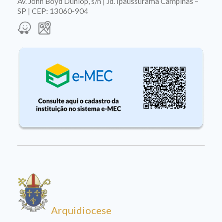
Av. John Boyd Dunlop, s/n | Jd. Ipaussurama Campinas –
SP | CEP: 13060-904
Arquidiocese