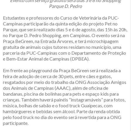
Evento com serviço gratuito será dias 5 e 6 no Shopping
Parque D. Pedro
Estudantes e professores do Curso de Veterinária da PUC-
Campinas participarão da quinta edição do projeto Pet no
Parque, que será realizado dias 5 e 6 de agosto, das 15h às 20h,
no Parque D. Pedro Shopping, em Campinas. O evento será na
Praça BeGreen, na Entrada Árvores, e terá microchipagem
gratuita de animais cujos tutores residam no município, uma
parceria da PUC-Campinas com o Departamento de Proteção
e Bem-Estar Animal de Campinas (DPBEA).
Em frente ao playground da Praça BeGreen será realizada a
feira de adoção de cerca de 30 pets, entre cães e gatos,
resgatados por meio do trabalho da ONG Associação Amigos
dos Animais de Campinas (AAAC), além de oficina de
bandanas, piscina de bolinhas para pets e espaço kids para
crianças. Também haverá painéis “instagramáveis” para fotos,
música, bolhas de sabão e o food truck Guaipecas, com
hambúrgueres e bebidas sem álcool. Parte da renda obtida
pelo food truck no dia do evento será revertida para a ONG
participante.