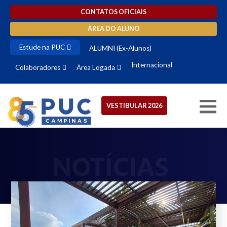
CONTATOS OFICIAIS
ÁREA DO ALUNO
Estude na PUC
ALUMNI (Ex-Alunos)
Internacional
Colaboradores
Área Logada
VESTIBULAR 2026