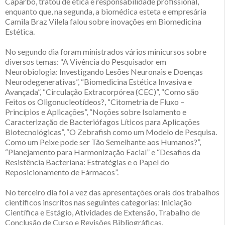
Caparbo, tratou de ética e responsabilidade profissional,
enquanto que, na segunda, a biomédica esteta e empresária
Camila Braz Vilela falou sobre inovações em Biomedicina
Estética.
No segundo dia foram ministrados vários minicursos sobre
diversos temas: “A Vivência do Pesquisador em
Neurobiologia: Investigando Lesões Neuronais e Doenças
Neurodegenerativas”, “Biomedicina Estética Invasiva e
Avançada”, “Circulação Extracorpórea (CEC)”, “Como são
Feitos os Oligonucleotídeos?, “Citometria de Fluxo –
Princípios e Aplicações”, “Noções sobre Isolamento e
Caracterização de Bacteriófagos Líticos para Aplicações
Biotecnológicas”, “O Zebrafish como um Modelo de Pesquisa.
Como um Peixe pode ser Tão Semelhante aos Humanos?”,
“Planejamento para Harmonização Facial” e “Desafios da
Resistência Bacteriana: Estratégias e o Papel do
Reposicionamento de Fármacos”.
No terceiro dia foi a vez das apresentações orais dos trabalhos
científicos inscritos nas seguintes categorias: Iniciação
Científica e Estágio, Atividades de Extensão, Trabalho de
Conclusão de Curso e Revisões Bibliográficas.