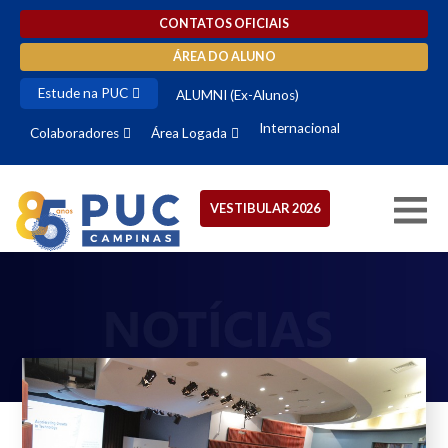
CONTATOS OFICIAIS
ÁREA DO ALUNO
Estude na PUC
ALUMNI (Ex-Alunos)
Internacional
Colaboradores
Área Logada
VESTIBULAR 2026