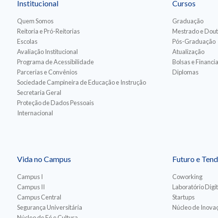
Institucional
Cursos
Quem Somos
Graduação
Reitoria e Pró-Reitorias
Mestrado e Dou
Escolas
Pós-Graduação
Avaliação Institucional
Atualização
Programa de Acessibilidade
Bolsas e Financ
Parcerias e Convênios
Diplomas
Sociedade Campineira de Educação e Instrução
Secretaria Geral
Proteção de Dados Pessoais
Internacional
Vida no Campus
Futuro e Tend
Campus I
Coworking
Campus II
Laboratório Digit
Campus Central
Startups
Segurança Universitária
Núcleo de Inovaç
Núcleo de Fé e Cultura