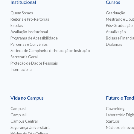
Institucional
Cursos
Quem Somos
Graduação
Reitoria e Pró-Reitorias
Mestrado e Dou
Escolas
Pós-Graduação
Avaliação Institucional
Atualização
Programa de Acessibilidade
Bolsas e Financ
Parcerias e Convênios
Diplomas
Sociedade Campineira de Educação e Instrução
Secretaria Geral
Proteção de Dados Pessoais
Internacional
Vida no Campus
Futuro e Tend
Campus I
Coworking
Campus II
Laboratório Digit
Campus Central
Startups
Segurança Universitária
Núcleo de Inovaç
Núcleo de Fé e Cultura