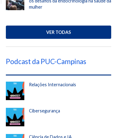
os desafios da endocrinologia na saúde da
mulher
VER TODAS
Podcast da PUC-Campinas
Relações Internacionais
Cibersegurança
Ciência de Dados e IA