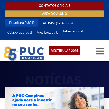
CONTATOS OFICIAIS
ÁREA DO ALUNO
Estude na PUC
ALUMNI (Ex-Alunos)
Internacional
Colaboradores
Área Logada
VESTIBULAR 2026