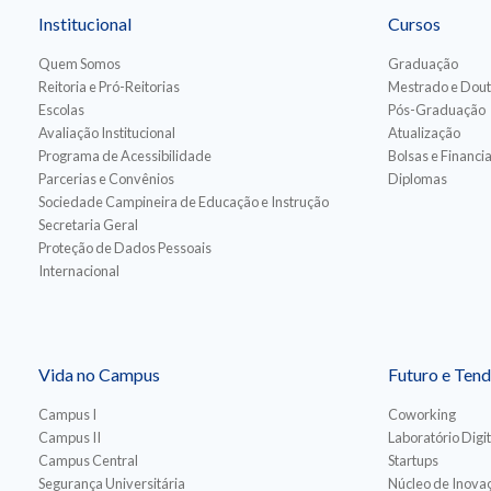
Institucional
Cursos
Quem Somos
Graduação
Reitoria e Pró-Reitorias
Mestrado e Dou
Escolas
Pós-Graduação
Avaliação Institucional
Atualização
Programa de Acessibilidade
Bolsas e Financ
Parcerias e Convênios
Diplomas
Sociedade Campineira de Educação e Instrução
Secretaria Geral
Proteção de Dados Pessoais
Internacional
Vida no Campus
Futuro e Tend
Campus I
Coworking
Campus II
Laboratório Digit
Campus Central
Startups
Segurança Universitária
Núcleo de Inovaç