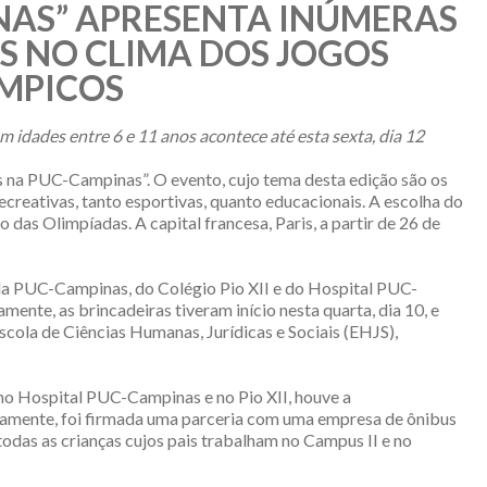
INAS” APRESENTA INÚMERAS
S NO CLIMA DOS JOGOS
MPICOS
m idades entre 6 e 11 anos acontece até esta sexta, dia 12
s na PUC-Campinas”. O evento, cujo tema desta edição são os
ecreativas, tanto esportivas, quanto educacionais. A escolha do
 das Olimpíadas. A capital francesa, Paris, a partir de 26 de
s da PUC-Campinas, do Colégio Pio XII e do Hospital PUC-
mente, as brincadeiras tiveram início nesta quarta, dia 10, e
scola de Ciências Humanas, Jurídicas e Sociais (EHJS),
 no Hospital PUC-Campinas e no Pio XII, houve a
ficamente, foi firmada uma parceria com uma empresa de ônibus
todas as crianças cujos pais trabalham no Campus II e no