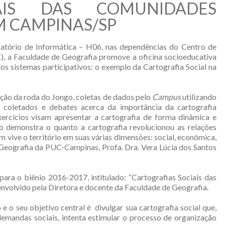
IAIS DAS COMUNIDADES
 CAMPINAS/SP
atório de Informática – H06, nas dependências do Centro de
), a Faculdade de Geografia promove a oficina socioeducativa
os sistemas participativos: o exemplo da Cartografia Social na
ação da roda do Jongo, coletas de dados pelo
Campus
utilizando
coletados e debates acerca da importância da cartografia
exercícios visam apresentar a cartografia de forma dinâmica e
jo demonstra o quanto a cartografia revolucionou as relações
 vive o território em suas várias dimensões: social, econômica,
de Geografia da PUC-Campinas, Profa. Dra. Vera Lúcia dos Santos
ra o biênio 2016-2017, intitulado: “Cartografias Sociais das
volvido pela Diretora e docente da Faculdade de Geografia.
 o seu objetivo central é divulgar sua cartografia social que,
 demandas sociais, intenta estimular o processo de organização