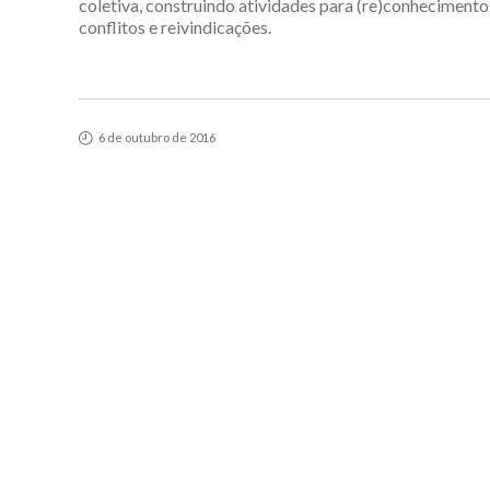
coletiva, construindo atividades para (re)conhecimento d
conflitos e reivindicações.
6 de outubro de 2016