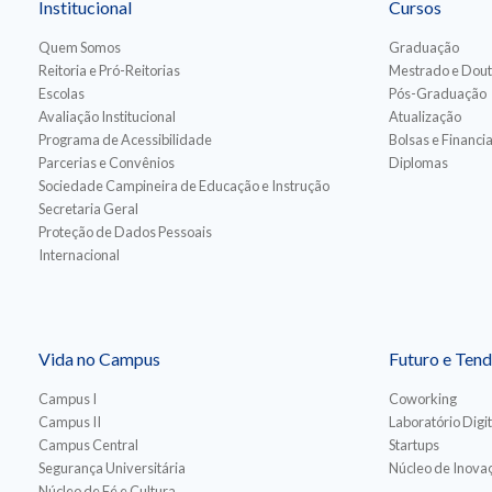
Institucional
Cursos
Quem Somos
Graduação
Reitoria e Pró-Reitorias
Mestrado e Dou
Escolas
Pós-Graduação
Avaliação Institucional
Atualização
Programa de Acessibilidade
Bolsas e Financ
Parcerias e Convênios
Diplomas
Sociedade Campineira de Educação e Instrução
Secretaria Geral
Proteção de Dados Pessoais
Internacional
Vida no Campus
Futuro e Tend
Campus I
Coworking
Campus II
Laboratório Digit
Campus Central
Startups
Segurança Universitária
Núcleo de Inovaç
Núcleo de Fé e Cultura